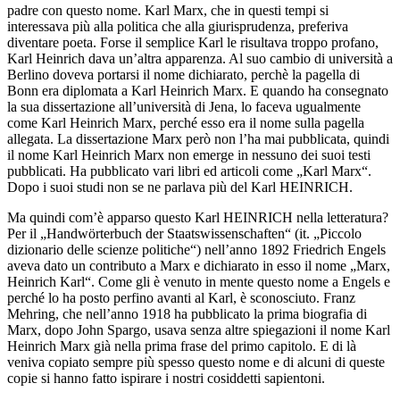
padre con questo nome. Karl Marx, che in questi tempi si
interessava più alla politica che alla giurisprudenza, preferiva
diventare poeta. Forse il semplice Karl le risultava troppo profano,
Karl Heinrich dava un’altra apparenza. Al suo cambio di università a
Berlino doveva portarsi il nome dichiarato, perchè la pagella di
Bonn era diplomata a Karl Heinrich Marx. E quando ha consegnato
la sua dissertazione all’università di Jena, lo faceva ugualmente
come Karl Heinrich Marx, perché esso era il nome sulla pagella
allegata. La dissertazione Marx però non l’ha mai pubblicata, quindi
il nome Karl Heinrich Marx non emerge in nessuno dei suoi testi
pubblicati. Ha pubblicato vari libri ed articoli come „Karl Marx“.
Dopo i suoi studi non se ne parlava più del Karl HEINRICH.
Ma quindi com’è apparso questo Karl HEINRICH nella letteratura?
Per il „Handwörterbuch der Staatswissenschaften“ (it. „Piccolo
dizionario delle scienze politiche“) nell’anno 1892 Friedrich Engels
aveva dato un contributo a Marx e dichiarato in esso il nome „Marx,
Heinrich Karl“. Come gli è venuto in mente questo nome a Engels e
perché lo ha posto perfino avanti al Karl, è sconosciuto. Franz
Mehring, che nell’anno 1918 ha pubblicato la prima biografia di
Marx, dopo John Spargo, usava senza altre spiegazioni il nome Karl
Heinrich Marx già nella prima frase del primo capitolo. E di là
veniva copiato sempre più spesso questo nome e di alcuni di queste
copie si hanno fatto ispirare i nostri cosiddetti sapientoni.