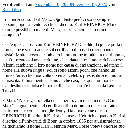
Veröffentlicht am
November 19, 2020
November 19, 2020
von
Redaktion
Lo conosciamo: Karl Marx. Ogni tanto però ci sono sempre
persone, tipo sapientone, che ci dicono: Karl HEINRICH Marx.
Com’è possibile parlare di Marx, senza sapere il suo nome
completo?
Cos’è questa cosa con Karl HEINRICH? Di solito, la gente porta il
nome, che è scritto anche sul certificato di nascita (per quanto
esista). Molte persone cambiano il loro nome tramite un matrimonio,
nel Ottocento solamente donne, che adattavano il nome dello sposo.
Alcuni cambiano il loro nome per causa di emigrazione, adattano il
nome alla nuova lingua. Poi ci sono alcuni pochi che hanno un
nome d’arte, che, una volta diventati celebri, presostituisce il nome
di nascita. E finalmente ci sono anche casi, nei quali un nome
clandestino sostituisce il nome di nascita, com’è il caso da Lenin o
Trotzki.
E Marx? Nel registro della città Trier troviamo solamente „Carl
Marx“. Ugualmente nel certificato di matrimonio e nel contratto
matrimoniale con sua moglie Jenny. Da dove viene questo
HEINRICH? Il padre di Karl si chiamava Heinrich e quando Karl si
è iscritto all’università di Bonn in ottobre 1835 per giurisprudenza,
ha dichiarato il nome Karl Heinrich Marx. Forse voleva onorare suo