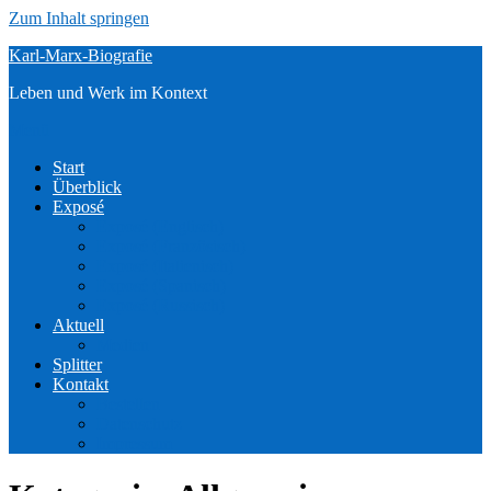
Zum Inhalt springen
Karl-Marx-Biografie
Leben und Werk im Kontext
Menü
Start
Überblick
Exposé
Exposé (Englisch)
Exposé (Französisch)
Exposé (Italienisch)
Exposé (Spanisch)
Exposé (Russisch)
Aktuell
Medien
Splitter
Kontakt
Bestellen
Datenschutz
Impressum