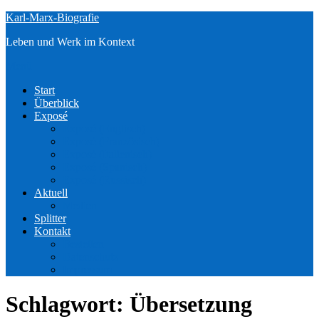
Zum
Karl-Marx-Biografie
Inhalt
Leben und Werk im Kontext
springen
Menü
Start
Überblick
Exposé
Exposé (Englisch)
Exposé (Französisch)
Exposé (Italienisch)
Exposé (Spanisch)
Exposé (Russisch)
Aktuell
Medien
Splitter
Kontakt
Bestellen
Datenschutz
Impressum
Schlagwort:
Übersetzung